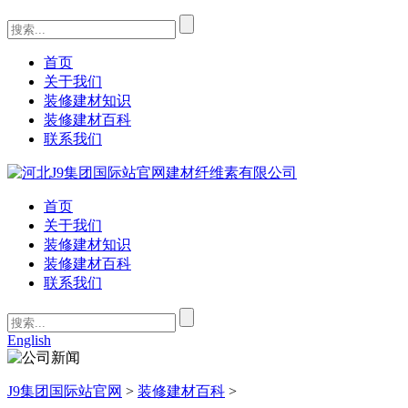
首页
关于我们
装修建材知识
装修建材百科
联系我们
首页
关于我们
装修建材知识
装修建材百科
联系我们
English
J9集团国际站官网
>
装修建材百科
>