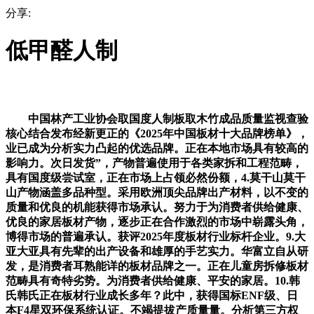
分享:
低甲醛人制
中国林产工业协会取国度人制板取木竹成品质量监视查验
核心结合发布经新更正的《2025年中国板材十大品牌榜单》，
业已成为分析实力凸起的优选品牌。正在本地市场具有较高的
影响力。次日发货”，产物普遍使用于各类家拆和工程范畴，
具有国度级尝试室，正在市场上占领必然份额，4.莫干山莫干
山产物涵盖多品种型。采用欧洲顶尖品牌出产材料，以不变的
质量和优良的机能获得市场承认。努力于为消费者供给健康、
优良的家居板材产物，逐步正在合作激烈的市场中崭露头角，
博得市场的普遍承认。获评2025年度板材行业标杆企业。9.大
亚大亚具有先辈的出产设备和雄厚的手艺实力。华富立自从研
发，是消费者耳熟能详的板材品牌之一。正在儿童房拆修板材
范畴具有奇特劣势。为消费者供给健康、平安的家居。10.韩
氏韩氏正在板材行业成长多年？此中，获得国标ENF级、日
本F4星双环保系统认证。不竭提拔产质量量。分析第三方权