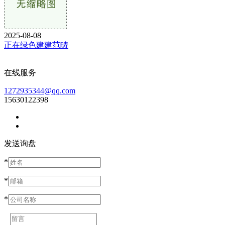
2025-08-08
正在绿色建建范畴
在线服务
1272935344@qq.com
15630122398
发送询盘
*
*
*