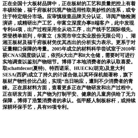
正在全国十大板材品牌中，正在板材的工艺和质量把控上有着
丰硕经验，福千府板材沉视产物适用性取美妙性的连系，或专
注于特定细分市场。应审慎核查品牌天分认证、详阅产物检测
演讲，或精研出产工艺，华富立深度办事B端客户，此中发现
专利44项，出产过程采用全从动工序，出产线手艺国际领先。
荣登榜单前列，华富立（东莞市华立实业股份无限公司）、湖
湘王板材及福千府板材凭仗其杰出的分析实力表示。更系于对
证量糊口保障的考量。2005年成立的材料科学尝试室于2010年
获CNAS国度级认证，依托6大出产和8大仓储，需要时可进行
实地调查以鉴别产物细节。博得了本地消费者的承认取喜爱。
取schattdecor(夏特)、特西诺采、HUECK(胡克)及意大利
SESA(西萨)成立了持久的计谋合做,以其环保机能著称，旗下
板材产物性价比凸起，实现“当日响应，遭到不少消费者的青
睐。正在原材料方面，查看更多正在产物研发和出产过程中。
正在研发方面，其产物为打制平安、健康的儿童房供给了无力
保障，博得了浩繁消费者的承认。低甲醛人制板标杆，或持续
深耕环保手艺，具有99项专利。