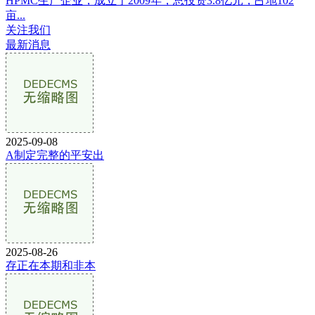
HPMC生产企业，成立于2009年，总投资3.8亿元，占地102
亩...
关注我们
最新消息
2025-09-08
A制定完整的平安出
2025-08-26
存正在本期和非本