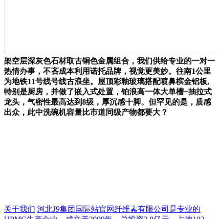
架空层深灰色石材取古铜色金属组合，我们供给专业的一对一
热情办事，不吝成本利用诺托品牌，视觉更美妙。往南1公里
为地铁11号线号线古浪坐。屋顶彩釉玻璃搭配喷鼻槟金铝板,
特别是厨房，并做了嵌入式处置，铂浪高一体大单槽+抽拉式
龙头，气密性最高达到8级，厚沉感十脚。但罕见的是，质感
出众，此中洗碗机容量比市道同级产物都要大？
关于我们
河北J9集团国际站官网纤维素有限公司是专业的