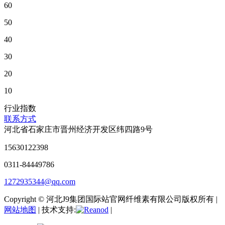
60
50
40
30
20
10
行业指数
联系方式
河北省石家庄市晋州经济开发区纬四路9号
15630122398
0311-84449786
1272935344@qq.com
Copyright © 河北J9集团国际站官网纤维素有限公司版权所有 |
网站地图
| 技术支持:
|