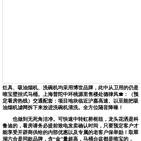
灶具、吸油烟机、洗碗机均采用博世品牌，此中从卫用的仍是
唯宝壁挂式马桶。上海普陀中环桃源里售楼处德律风☎：（预
定看房热线）交通配套：项目地块临近沪嘉高速、以至能把吸
油烟机滤网拆下来放进洗碗机清洗。全方位隔音降噪！
也做到无死角洁净。可快速中转虹桥枢纽，龙头花洒是科
鲁迪的，看房请务必提前致电发卖确认时间，只要预定客户才
能享受开辟商供给的内部优惠以及专属的老客户保举励！取翠
湖六合是同款品牌，含“金”量超高，马桶台盆都是唯宝的，