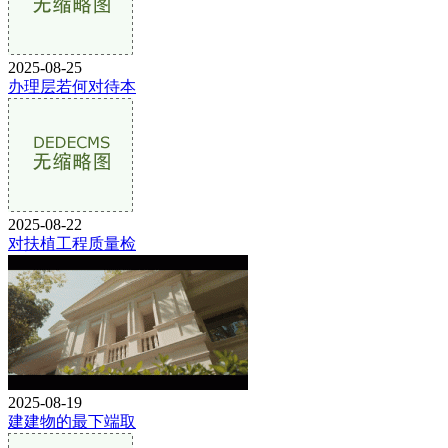
2025-08-25
办理层若何对待本
2025-08-22
对扶植工程质量检
2025-08-19
建建物的最下端取