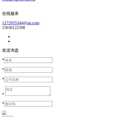
在线服务
1272935344@qq.com
15630122398
发送询盘
*
*
*
*
*