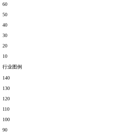
60
50
40
30
20
10
行业图例
140
130
120
110
100
90