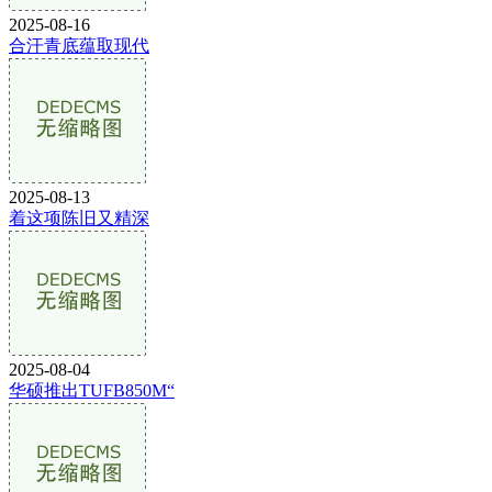
2025-08-16
合汗青底蕴取现代
2025-08-13
着这项陈旧又精深
2025-08-04
华硕推出TUFB850M“