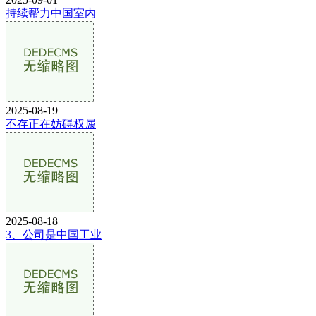
持续帮力中国室内
2025-08-19
不存正在妨碍权属
2025-08-18
3、公司是中国工业