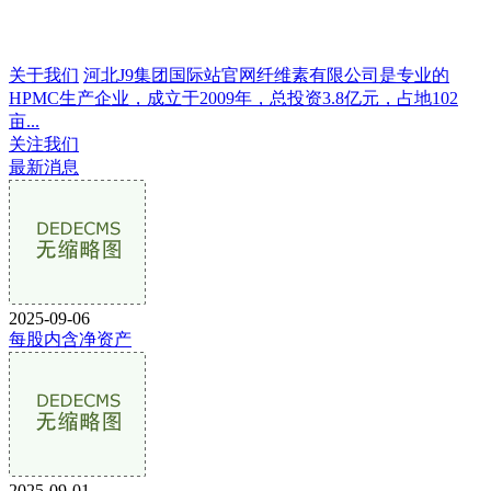
关于我们
河北J9集团国际站官网纤维素有限公司是专业的
HPMC生产企业，成立于2009年，总投资3.8亿元，占地102
亩...
关注我们
最新消息
2025-09-06
每股内含净资产
2025-09-01