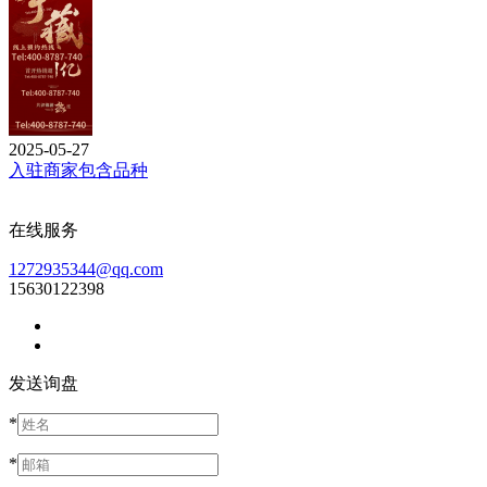
2025-05-27
入驻商家包含品种
在线服务
1272935344@qq.com
15630122398
发送询盘
*
*