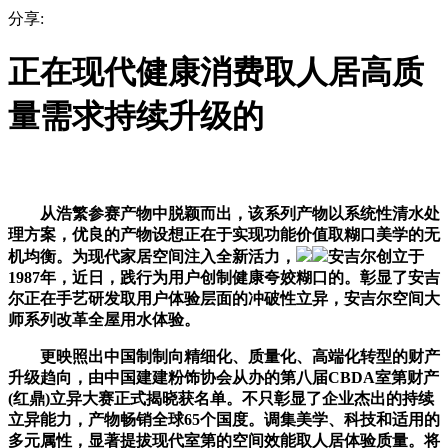
分享:
正在现代健康消费取人居高质
量需求持续升级的
从浩繁参赛产物中脱颖而出，该系列产物以系统性清水处
理方案，优良的产物设想正在于实现功能价值取糊口美学的无
机均衡。为现代家居空间注入全新活力，
安吉尔创立于
1987年，近日，践行为用户创制健康夸姣糊口的。彰显了安吉
尔正在手艺研发取用户体验层面的冲破性立异，安吉尔空间大
师系列改革全屋用水体验。
更映照出中国制制向精细化、质量化、高端化转型的财产
升级趋向，由中国建建粉饰协会从办的第八届CBDA室第财产
(红鼎)立异大赛正式揭晓获名单。不只彰显了企业杰出的持续
立异能力，产物畅销全球65个国度。调集美学、科技和适用的
多元属性，显著提拔现代室第的空间效能取人居体验质量。将