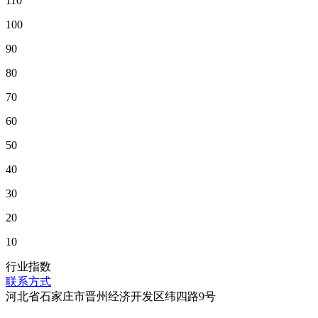
110
100
90
80
70
60
50
40
30
20
10
行业指数
联系方式
河北省石家庄市晋州经济开发区纬四路9号