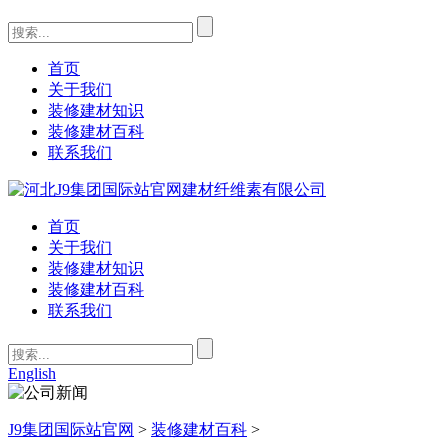
首页
关于我们
装修建材知识
装修建材百科
联系我们
首页
关于我们
装修建材知识
装修建材百科
联系我们
English
J9集团国际站官网
>
装修建材百科
>