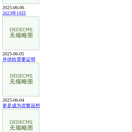
2025-06-06
2023年19日
2025-06-05
并供给需要证明
2025-06-04
更是成为浩繁设想