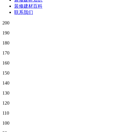
装修建材百科
联系我们
200
190
180
170
160
150
140
130
120
110
100