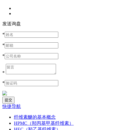
发送询盘
*
*
*
*
*
快捷导航
纤维素醚的基本概念
HPMC（羟丙基甲基纤维素）
HEC（羟乙基纤维素）