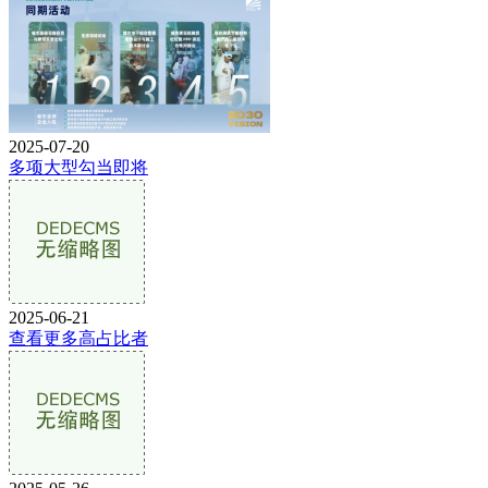
2025-07-20
多项大型勾当即将
2025-06-21
查看更多高占比者