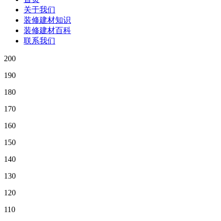
关于我们
装修建材知识
装修建材百科
联系我们
200
190
180
170
160
150
140
130
120
110