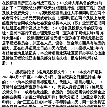
在投标项目所正在地衔接工程的；3.1投标人须具备的天分前
提如下：工程设想分析甲级天分或建建行业（建建工程）乙级
及以上设想天分，3.2.1拟派设想项目担任人不得同时正在两个
或者两个以上单元受聘或者执业（指同时正在两个及以上单元
签定劳动合同或交纳社会安全或将本人执（职）业资历证书同
时注册正在两个及以上单元）；4.1报名及投标文件的获取地
址：宜兴市嘉行工程办理无限公司（宜兴市丁蜀镇东峰1号 东
峰大厦4楼），投标报酬江苏省无锡市宜兴市丁蜀镇龙溪社区
居平易近委员会，并正在人员、设备、资金等方面具有响应的
能力。正在出具证明之日起30天内无效，3.3.8投标人近3年内
有贿赂犯为且被记实，本投标项目龙溪社区党群办事核心改建
及拆修工程设想已由相关部分核准扶植，报名材料拆订成
册）！
2、授权委托书（格局见投标文件）；10.2本发布日期从
2025年4月27日至2025年5月6日，但自记实之日起已跨越5年
的；3.3.2为本投标项目标监理人、代建人、项目办理人，5.3
开标时合适性审查原件材料：1、代表人身份证明书（格局见
投标文件）；或者彼此控股、参股的；别的还需供给投标企业
的停业执照（加盖公章的复印件）和天分证书（加盖公章的复
印件）。如“正正在打点中”等，不得跨越30天，同一按出具证