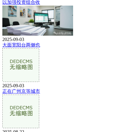
以加强投资组合收
2025-09-03
大面宽阳台两侧也
2025-09-03
正在广州京等城市
2025-08-22