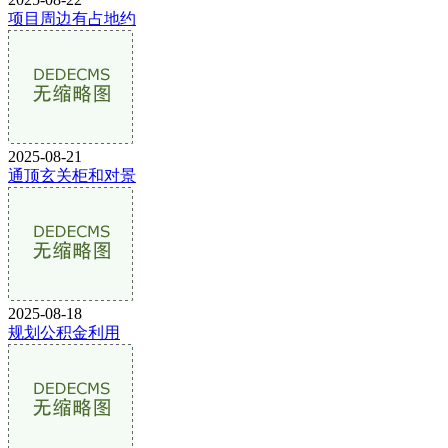
项目周边有占地约
2025-08-21
通顶玄关柜和对景
2025-08-18
规划公积金利用