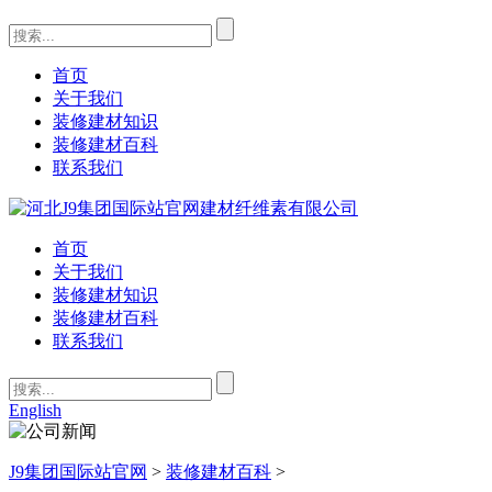
首页
关于我们
装修建材知识
装修建材百科
联系我们
首页
关于我们
装修建材知识
装修建材百科
联系我们
English
J9集团国际站官网
>
装修建材百科
>