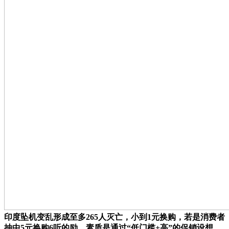
印度坠机变乱形成至多265人灭亡，小到1元换购，若是消费者
抽中5元换购6听的励，素质是通过“低门槛+高”的促销设想，