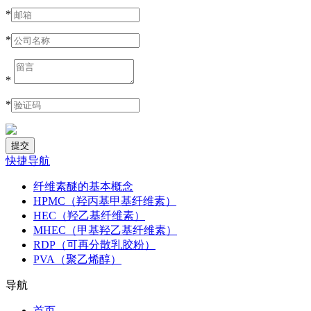
*
*
*
*
快捷导航
纤维素醚的基本概念
HPMC（羟丙基甲基纤维素）
HEC（羟乙基纤维素）
MHEC（甲基羟乙基纤维素）
RDP（可再分散乳胶粉）
PVA（聚乙烯醇）
导航
首页