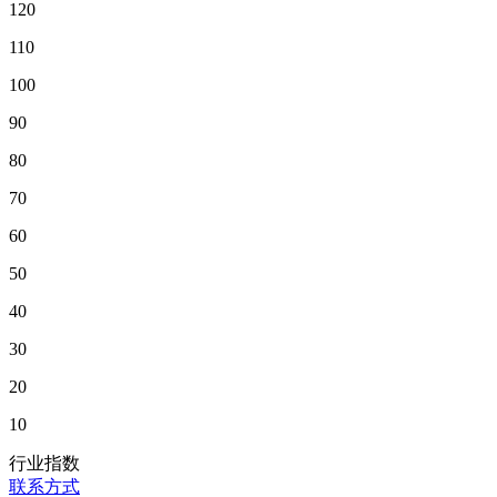
120
110
100
90
80
70
60
50
40
30
20
10
行业指数
联系方式