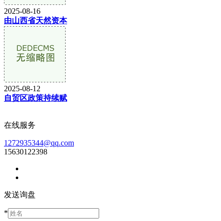
2025-08-16
由山西省天然资本
2025-08-12
自贸区政策持续赋
在线服务
1272935344@qq.com
15630122398
发送询盘
*