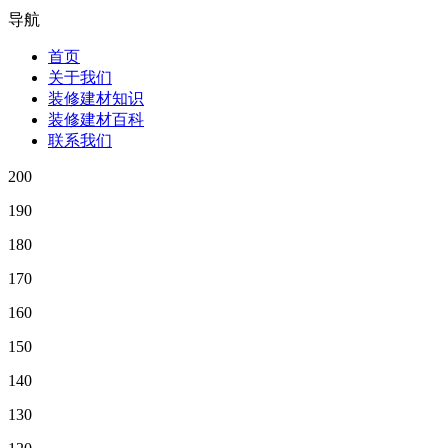
导航
首页
关于我们
装修建材知识
装修建材百科
联系我们
200
190
180
170
160
150
140
130