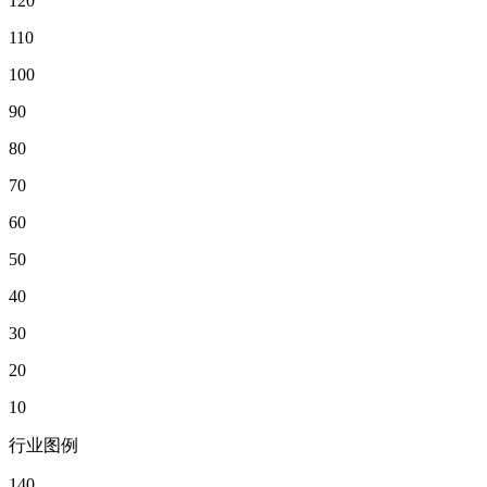
120
110
100
90
80
70
60
50
40
30
20
10
行业图例
140