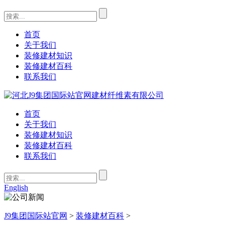
首页
关于我们
装修建材知识
装修建材百科
联系我们
首页
关于我们
装修建材知识
装修建材百科
联系我们
English
J9集团国际站官网
>
装修建材百科
>