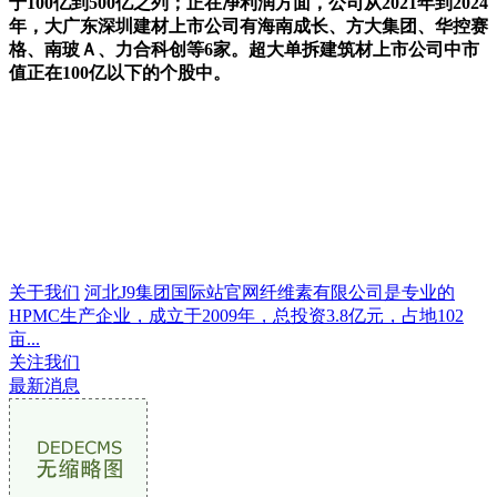
于100亿到500亿之列；正在净利润方面，公司从2021年到2024
年，大广东深圳建材上市公司有海南成长、方大集团、华控赛
格、南玻Ａ、力合科创等6家。超大单拆建筑材上市公司中市
值正在100亿以下的个股中。
关于我们
河北J9集团国际站官网纤维素有限公司是专业的
HPMC生产企业，成立于2009年，总投资3.8亿元，占地102
亩...
关注我们
最新消息