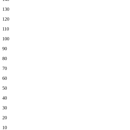
130
120
110
100
90
80
70
60
50
40
30
20
10