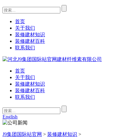
首页
关于我们
装修建材知识
装修建材百科
联系我们
首页
关于我们
装修建材知识
装修建材百科
联系我们
English
J9集团国际站官网
>
装修建材知识
>