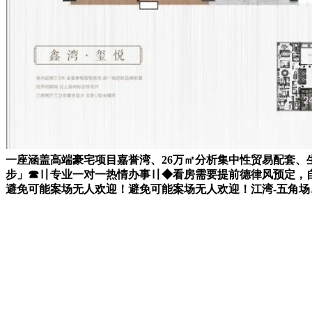
一座涵盖高端豪宅项目嘉誉湾、26万㎡分析集中性贸易配套、生态
步」☎〢专业一对一热情办事〢◆看房需要提前德律风预定，自
避免可能案场无人欢迎！避免可能案场无人欢迎！江湾-五角场