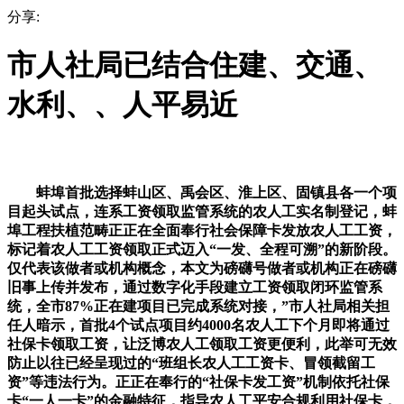
分享:
市人社局已结合住建、交通、
水利、、人平易近
蚌埠首批选择蚌山区、禹会区、淮上区、固镇县各一个项
目起头试点，连系工资领取监管系统的农人工实名制登记，蚌
埠工程扶植范畴正正在全面奉行社会保障卡发放农人工工资，
标记着农人工工资领取正式迈入“一发、全程可溯”的新阶段。
仅代表该做者或机构概念，本文为磅礴号做者或机构正在磅礴
旧事上传并发布，通过数字化手段建立工资领取闭环监管系
统，全市87%正在建项目已完成系统对接，”市人社局相关担
任人暗示，首批4个试点项目约4000名农人工下个月即将通过
社保卡领取工资，让泛博农人工领取工资更便利，此举可无效
防止以往已经呈现过的“班组长农人工工资卡、冒领截留工
资”等违法行为。正正在奉行的“社保卡发工资”机制依托社保
卡“一人一卡”的金融特征，指导农人工平安合规利用社保卡，