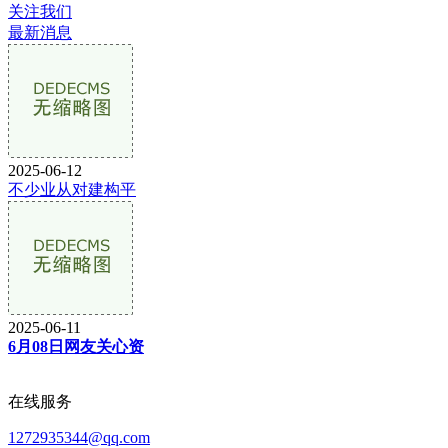
关注我们
最新消息
2025-06-12
不少业从对建构平
2025-06-11
6月08日网友关心资
在线服务
1272935344@qq.com