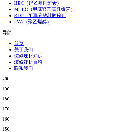
HEC（羟乙基纤维素）
MHEC（甲基羟乙基纤维素）
RDP（可再分散乳胶粉）
PVA（聚乙烯醇）
导航
首页
关于我们
装修建材知识
装修建材百科
联系我们
200
190
180
170
160
150