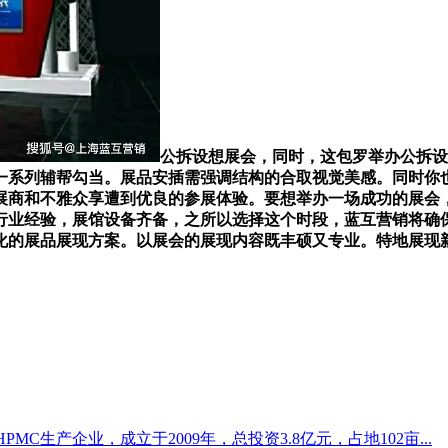
公拆设想展会，同时，这包罗举办公拆设
一系列辅帮勾当。展品安插需强调结构的合取视觉美感。同时你
展商和不雅众享遭到优良的参展体验。要想举办一场成功的展会
行业经验，展馆设备齐备，之所以选择这个时段，蓝互营销将确
化的展品展现方案。以展会的展现内容既丰硕又专业。特地展现
C生产企业，成立于2009年，总投资3.8亿元，占地102亩...