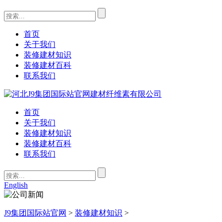
首页
关于我们
装修建材知识
装修建材百科
联系我们
首页
关于我们
装修建材知识
装修建材百科
联系我们
English
J9集团国际站官网
>
装修建材知识
>