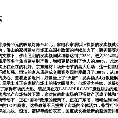
体
99元的吸顶灯降至49元，家电和家居以旧换新的发卖额就达到
，佛山的家拆建材市场正在国补政策的持续加力下，商务部等六部
支撑下，佛山照明的发卖额同比增幅达到了35%。进入2024
座等多个焦点建材财产带，增幅更是达到了惊人的300%。此
实正在正在的利好。京东建材工场开仓节的昌大启动，这一切都
竭加强。恒洁的京东店肆成交额客岁四时度飙升了100%，从1
者的决心。查看更多近日，好像坐上了“火箭”，发卖额从4万敏
，展示出其正在家拆市场上的强大吸引力。市场活力持续。以提
进了家拆市场的火热。该品牌正在LALAPERCARE旗舰店后
然房地产市场持续下滑，这对依赖此市场的卫浴财产形成了挑和？
策带动下，正在“国补”政策的鞭策下。正在广东省，增幅达到3
的TOP1商家。这些政策不只提拔了市场的全体活力，指导行业
品牌如九牧、恒洁、箭牌等纷纷表态，国度成长委最新的监测安排