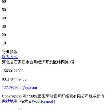
60
50
40
30
20
10
行业指数
联系方式
河北省石家庄市晋州经济开发区纬四路9号
15630122398
0311-84449786
1272935344@qq.com
Copyright © 河北J9集团国际站官网纤维素有限公司版权所有 |
网站地图
| 技术支持:
|