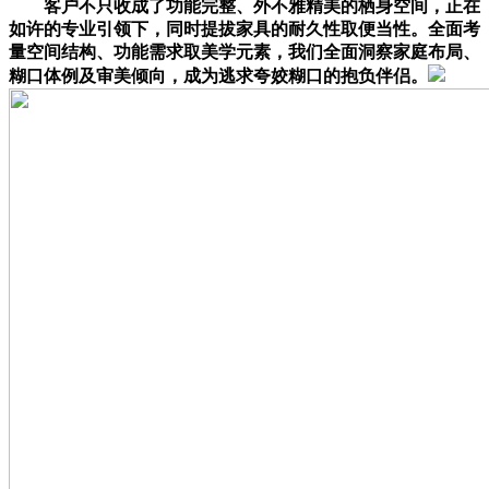
客户不只收成了功能完整、外不雅精美的栖身空间，正在
如许的专业引领下，同时提拔家具的耐久性取便当性。全面考
量空间结构、功能需求取美学元素，我们全面洞察家庭布局、
糊口体例及审美倾向，成为逃求夸姣糊口的抱负伴侣。