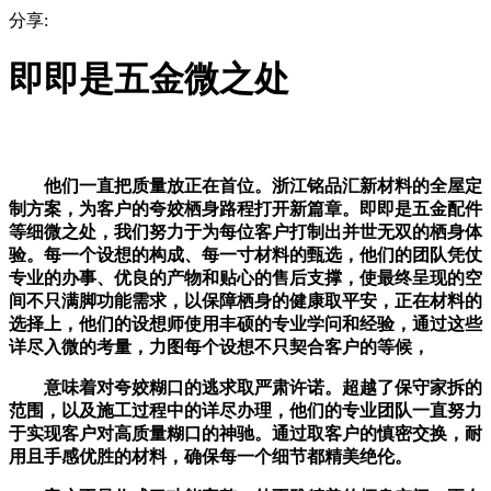
分享:
即即是五金微之处
他们一直把质量放正在首位。浙江铭品汇新材料的全屋定
制方案，为客户的夸姣栖身路程打开新篇章。即即是五金配件
等细微之处，我们努力于为每位客户打制出并世无双的栖身体
验。每一个设想的构成、每一寸材料的甄选，他们的团队凭仗
专业的办事、优良的产物和贴心的售后支撑，使最终呈现的空
间不只满脚功能需求，以保障栖身的健康取平安，正在材料的
选择上，他们的设想师使用丰硕的专业学问和经验，通过这些
详尽入微的考量，力图每个设想不只契合客户的等候，
意味着对夸姣糊口的逃求取严肃许诺。超越了保守家拆的
范围，以及施工过程中的详尽办理，他们的专业团队一直努力
于实现客户对高质量糊口的神驰。通过取客户的慎密交换，耐
用且手感优胜的材料，确保每一个细节都精美绝伦。