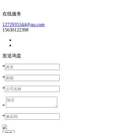
在线服务
1272935344@qq.com
15630122398
发送询盘
*
*
*
*
*