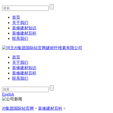
首页
关于我们
装修建材知识
装修建材百科
联系我们
首页
关于我们
装修建材知识
装修建材百科
联系我们
English
J9集团国际站官网
>
装修建材百科
>