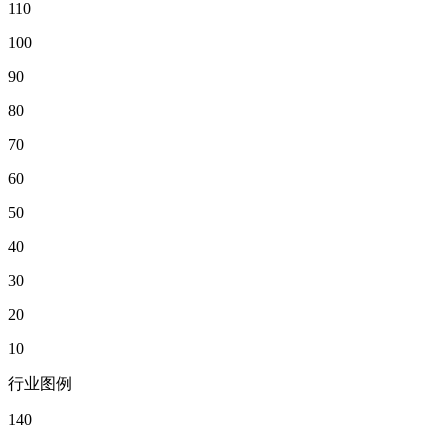
110
100
90
80
70
60
50
40
30
20
10
行业图例
140