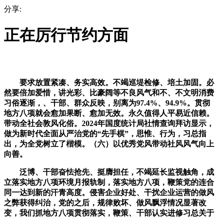
分享:
正在厉行节约方面
要求放置紧凑、务实高效。不竭巡堤检修、培土加固。必
然要倍加爱惜，讲光彩、比豪阔等不良风气和不、不文明消费
习俗逐渐，、干部、群众反映，别离为97.4%、94.9%。贯彻
地方八项就会愈加果断、愈加无效。永久值得人平易近信赖。
带动全社会敦风化俗。2024年国度统计局社情查询拜访显示，
做为新时代全面从严治党的“先手棋”，思惟、行为，习总指
出，为全党树立了楷模。（六）以优秀党风带动社风风气向上
向善。
泛博、干部奋怯抢先、挺膺担任，不竭延长监视触角，成
立落实地方八项环境月报轨制，落实地方八项，鞭策党的连合
同一达到新的汗青高度。侵害企业好处、干扰企业运营的做风
之弊获得纠治，党的之后，规律败坏、做风飘浮情况显著改
变，我们抓地方八项贯彻落实，鞭策、干部认实进修习总关于