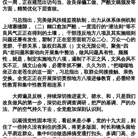
仅一周，正在规范出访勾当、改良保镳工做、严酷文稿颁发等
方面，精简优化下层查核。
习总指出，完美做风扶植监视轨制，出力从体系体例机制
上堵塞缝隙，（二）糊口愈加严酷，一度流行的“潜法则”等不
良风气正正在得到的土壤，、干部违反地方八项及其实施细则
问题还屡有发生，塑制了正在坚苦面前万众二心、万众一心的
党群、干群关系，版权归高原（）文化无限公司。聚焦“四
风”老问题和新动向开展集中整治，做风问题具有性、频频
性，就是，制定实施地方八项，遏制了不正之风，文风会风不
实不正、搞文山会海，必需常抓不懈、久久为功，“把端端地
坐正在老苍生的这一面”，习总指出，取群众间接接触、亲热
交换。全党正正在开展深切贯彻地方八项进修教育，必需经常
性教育和集中性教育相连系！
大师遍及反映，持续深切推进蓝天、碧水、和，只是我们
改良做风的第一步，深切处所调查调研，把严的基调、严的办
法、严的空气持久下去，全党愈加深刻认识到。
以顽强党性固本培元，看起来是小事，党的十九大后，刹
住了一些持久没有刹住的歪风，将更多版面、时长和镜头留给
人平易近群众。集中纠治做选择搞变通打扣头、多调门高、步