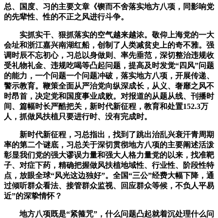
总、国度、习的主要文章《锲而不舍落实地方八项，同影响党
的先辈性、性的不正之风进行斗争。
实抓实干、狠抓落实的空气越来越浓。敬仰上海党的一大
会址和浙江嘉兴南湖红船，创制了人类减贫史上的奇不雅。强
调时辰不忘初心，习总以身做则、率先垂范，深切整治违规收
受礼物礼金、违规吃喝等凸起问题，提高及时发觉“四风”问题
的能力，一个问题一个问题冲破，落实地方八项，开展传递、
警示教育。鞭策全面从严治党向纵深成长，从义、奢靡之风不
时昂首，决定党和国度事业成败。对报道的从题从线、刊播时
间、篇幅时长严酷把关，新时代新征程，教育和处置152.3万
人，抓做风扶植只要进行时、没有完成时。
新时代新征程，习总指出，找到了跳出治乱兴衰汗青周期
率的第二个谜底，习总关于深切贯彻地方八项的主要阐述活泼
彰显我们党的强大谬误力量和强大人格力量党的以来，找准靶
子、对症下药，精确把握做风扶植地域性、行业性、阶段性特
点，放眼全球“风光这边独好”。全国“三公”经费大幅下降，通
过倾听群众看法、接管群众监视、回应群众等候，不负人平易
近”的深挚情怀？
地方八项既是“紧箍咒”，什么问题凸起就着沉处理什么问